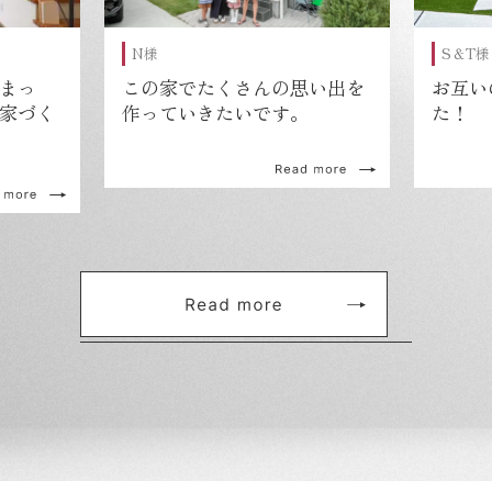
N様
S＆T様
まっ
この家でたくさんの思い出を
お互い
家づく
作っていきたいです。
た！