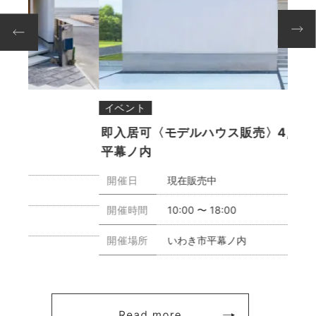
イベント
完成
即入居可〈モデルハウス販売〉4,280万円＠
星空
平幕ノ内
開
開催日
現在販売中
開
開催時間
10:00 〜 18:00
開
開催場所
いわき市平幕ノ内