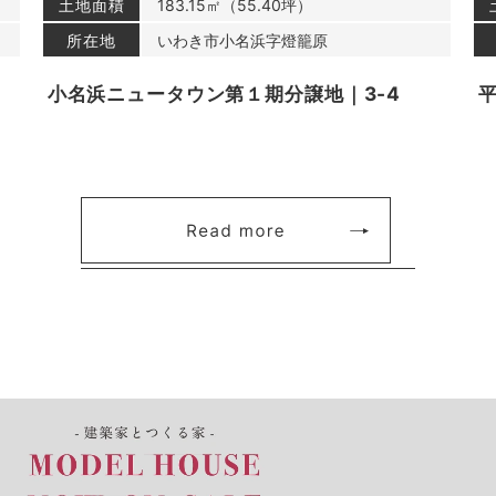
土地面積
183.15㎡（55.40坪）
所在地
いわき市小名浜字燈籠原
小名浜ニュータウン第１期分譲地｜3-4