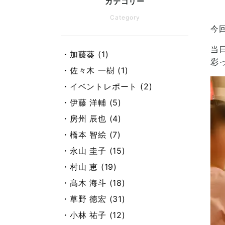
カテゴリー
Category
今
当
・加藤葵 (1)
彩
・佐々木 一樹 (1)
・イベントレポート (2)
・伊藤 洋輔 (5)
・房州 辰也 (4)
・橋本 智絵 (7)
・永山 圭子 (15)
・村山 恵 (19)
・髙木 海斗 (18)
・草野 徳宏 (31)
・小林 祐子 (12)