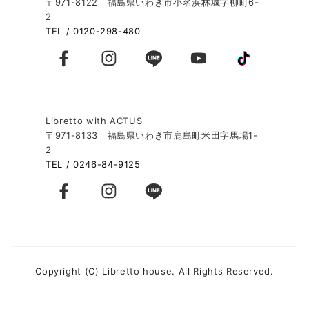
〒971-8122 福島県いわき市小名浜林城字柳町6-
本ポリシーの内容は，ユーザーに通知することなく，変更
2
することができるものとします。
TEL / 0120-298-480
当社が別途定める場合を除いて，変更後のプライバシーポ
リシーは，本ウェブサイトに掲載したときから効力を生じ
るものとします。
第９条（お問い合わせ窓口）
Libretto with ACTUS
本ポリシーに関するお問い合わせは，下記の窓口までお願
〒971-8133 福島県いわき市鹿島町米田字馬場1-
いいたします。
2
TEL / 0246-84-9125
社名：株式会社 福家産業 Libretto house（リブレッ
トハウス）
住所：福島県いわき市小名浜林城字柳町6-2
電話：0120-298-480
Copyright (C) Libretto house. All Rights Reserved.