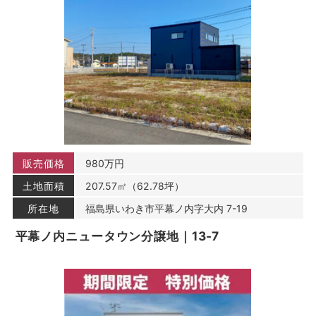
することがあります。また，ユーザーと提携先などとの間
でなされたユーザーの個人情報を含む取引記録や，決済に
関する情報を当社の提携先（情報提供元，広告主，広告配
信先などを含みます。以下，｢提携先｣といいます。）など
から収集することがあります。
当社は，ユーザーについて，利用したサービスやソフトウ
エア，購入した商品，閲覧したページや広告の履歴，検索
した検索キーワード，利用日時，利用方法，利用環境（携
帯端末を通じてご利用の場合の当該端末の通信状態，利用
に際しての各種設定情報なども含みます），IPアドレス，
クッキー情報，位置情報，端末の個体識別情報などの履歴
販売価格
980万円
情報および特性情報を，ユーザーが当社や提携先のサービ
スを利用しまたはページを閲覧する際に収集します。
土地面積
207.57㎡（62.78坪）
所在地
福島県いわき市平幕ノ内字大内 7-19
第３条（個人情報を収集・利用する目的）
平幕ノ内ニュータウン分譲地｜13-7
当社が個人情報を収集・利用する目的は，以下のとおりで
す。
（1）ユーザーに自分の登録情報の閲覧や修正，利用状況
の閲覧を行っていただくために，氏名，住所，連絡先，支
払方法などの登録情報，利用されたサービスや購入された