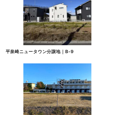
当社は，本人から個人情報の開示を求められたときは，本
人に対し，遅滞なくこれを開示します。ただし，開示する
ことにより次のいずれかに該当する場合は，その全部また
は一部を開示しないこともあり，開示しない決定をした場
合には，その旨を遅滞なく通知します。なお，個人情報の
開示に際しては，１件あたり１，０００円の手数料を申し
受けます。
（1）本人または第三者の生命，身体，財産その他の権利
利益を害するおそれがある場合
平泉崎ニュータウン分譲地｜B-9
（2）当社の業務の適正な実施に著しい支障を及ぼすおそ
れがある場合
（3）その他法令に違反することとなる場合
前項の定めにかかわらず，履歴情報および特性情報などの
個人情報以外の情報については，原則として開示いたしま
せん。
第６条（個人情報の訂正および削除）
ユーザーは，当社の保有する自己の個人情報が誤った情報
である場合には，当社が定める手続きにより，当社に対し