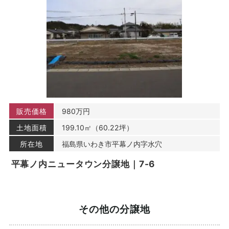
（7）ユーザーからのお問い合わせに対応するために，お
問い合わせ内容や代金の請求に関する情報など当社がユー
ザーに対してサービスを提供するにあたって必要となる情
報や，ユーザーのサービス利用状況，連絡先情報などを利
用する目的
（8）上記の利用目的に付随する目的
第４条（個人情報の第三者提供）
当社は，次に掲げる場合を除いて，あらかじめユーザーの
販売価格
980万円
同意を得ることなく，第三者に個人情報を提供することは
土地面積
199.10㎡（60.22坪）
ありません。ただし，個人情報保護法その他の法令で認め
られる場合を除きます。
所在地
福島県いわき市平幕ノ内字水穴
（1）法令に基づく場合
（2）人の生命，身体または財産の保護のために必要があ
平幕ノ内ニュータウン分譲地｜7-6
る場合であって，本人の同意を得ることが困難であるとき
（3）公衆衛生の向上または児童の健全な育成の推進のた
めに特に必要がある場合であって，本人の同意を得ること
が困難であるとき
その他の分譲地
（4）国の機関もしくは地方公共団体またはその委託を受
けた者が法令の定める事務を遂行することに対して協力す