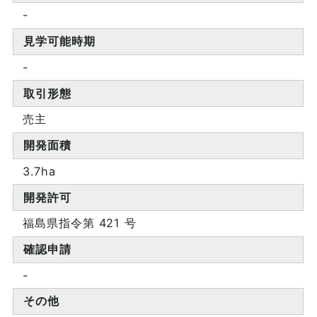
-
見学可能時期
-
取引形態
売主
開発面積
3.7ha
開発許可
福島県指令第 421 号
確認申請
-
その他