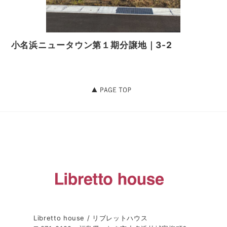
て個人情報の訂正または削除を請求することができます。
当社は，ユーザーから前項の請求を受けてその請求に応じ
る必要があると判断した場合には，遅滞なく，当該個人情
報の訂正または削除を行い，これをユーザーに通知しま
す。
小名浜ニュータウン第１期分譲地｜3-2
第７条（個人情報の利用停止等）
当社は，本人から，個人情報が，利用目的の範囲を超えて
取り扱われているという理由，または不正の手段により取
得されたものであるという理由により，その利用の停止ま
たは消去（以下，「利用停止等」といいます。）を求めら
れた場合には，遅滞なく必要な調査を行い，その結果に基
づき，個人情報の利用停止等を行い，その旨本人に通知し
ます。ただし，個人情報の利用停止等に多額の費用を有す
る場合その他利用停止等を行うことが困難な場合であっ
て，本人の権利利益を保護するために必要なこれに代わる
べき措置をとれる場合は，この代替策を講じます。
第８条（プライバシーポリシーの変更）
Libretto house / リブレットハウス