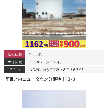
商品，およびそれらの代金などに関する情報を表示する目
的
（2）ユーザーにお知らせや連絡をするためにメールアド
レスを利用する場合やユーザーに商品を送付したり必要に
応じて連絡したりするため，氏名や住所などの連絡先情報
を利用する目的
（3）ユーザーの本人確認を行うために，氏名，生年月
日，住所，電話番号，銀行口座番号，クレジットカード番
号，運転免許証番号，配達証明付き郵便の到達結果などの
情報を利用する目的
（4）ユーザーに代金を請求するために，購入された商品
販売価格
900万円
名や数量，利用されたサービスの種類や期間，回数，請求
金額，氏名，住所，銀行口座番号やクレジットカード番号
土地面積
207.38㎡（62.73坪）
などの支払に関する情報などを利用する目的
（5）ユーザーが簡便にデータを入力できるようにするた
所在地
福島県いわき市平幕ノ内字大内7-13
めに，当社に登録されている情報を入力画面に表示させた
平幕ノ内ニュータウン分譲地｜13-3
り，ユーザーのご指示に基づいて他のサービスなど（提携
先が提供するものも含みます）に転送したりする目的
（6）代金の支払を遅滞したり第三者に損害を発生させた
りするなど，本サービスの利用規約に違反したユーザー
や，不正・不当な目的でサービスを利用しようとするユー
ザーの利用をお断りするために，利用態様，氏名や住所な
ど個人を特定するための情報を利用する目的