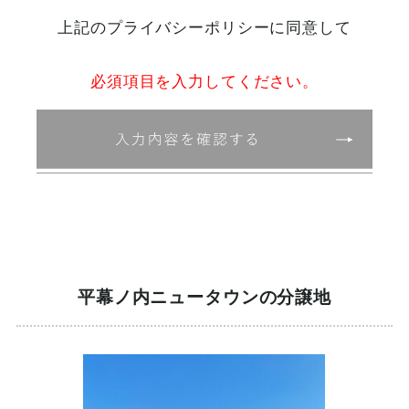
上記のプライバシーポリシーに同意して
第1条（プライバシー情報）
必須項目を入力してください。
プライバシー情報のうち「個人情報」とは，個人情報保護
法にいう「個人情報」を指すものとし，生存する個人に関
する情報であって，当該情報に含まれる氏名，生年月日，
住所，電話番号，連絡先その他の記述等により特定の個人
を識別できる情報を指します。
プライバシー情報のうち「履歴情報および特性情報」と
は，上記に定める「個人情報」以外のものをいい，ご利用
いただいたサービスやご購入いただいた商品，ご覧になっ
たページや広告の履歴，ユーザーが検索された検索キーワ
ード，ご利用日時，ご利用の方法，ご利用環境，郵便番号
や性別，職業，年齢，ユーザーのIPアドレス，クッキー情
報，位置情報，端末の個体識別情報などを指します。
平幕ノ内ニュータウンの分譲地
第２条（プライバシー情報の収集方法）
当社は，ユーザーが利用登録をする際に氏名，生年月日，
住所，電話番号，メールアドレス，銀行口座番号，クレジ
ットカード番号，運転免許証番号などの個人情報をお尋ね