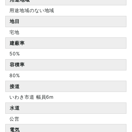
用途地域のない地域
地目
宅地
建蔽率
50%
容積率
80%
接道
いわき市道 幅員6m
水道
公営
電気