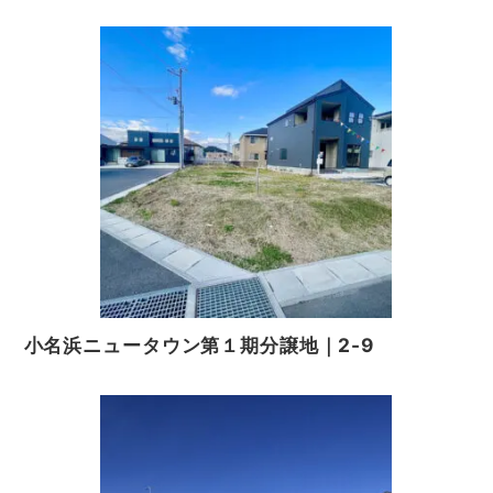
る必要がある場合であって，本人の同意を得ることにより
当該事務の遂行に支障を及ぼすおそれがあるとき
（5）予め次の事項を告知あるいは公表をしている場合
利用目的に第三者への提供を含むこと
第三者に提供されるデータの項目
第三者への提供の手段または方法
本人の求めに応じて個人情報の第三者への提供を停止する
こと
前項の定めにかかわらず，次に掲げる場合は第三者には該
当しないものとします。
（1）当社が利用目的の達成に必要な範囲内において個
人情報の取扱いの全部または一部を委託する場合
（2）合併その他の事由による事業の承継に伴って個人
情報が提供される場合
（3）個人情報を特定の者との間で共同して利用する場
合であって，その旨並びに共同して利用される個人情報の
小名浜ニュータウン第１期分譲地｜2-9
項目，共同して利用する者の範囲，利用する者の利用目的
および当該個人情報の管理について責任を有する者の氏名
または名称について，あらかじめ本人に通知し，または本
人が容易に知り得る状態に置いているとき
第５条（個人情報の開示）