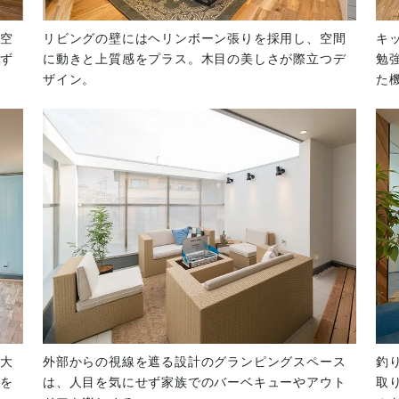
空
リビングの壁にはヘリンボーン張りを採用し、空間
キ
ず
に動きと上質感をプラス。木目の美しさが際立つデ
勉
ザイン。
た
大
外部からの視線を遮る設計のグランピングスペース
釣
を
は、人目を気にせず家族でのバーベキューやアウト
取