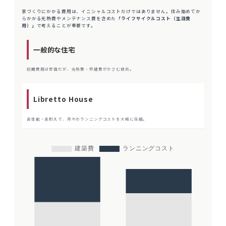
家づくりにかかる費用は、イニシャルコストだけではありません。住み始めてか
らかかる光熱費やメンテナンス費を含めた
「ライフサイクルコスト（生涯費
用）」
で考えることが重要です。
一般的な住宅
初期費用は安価だが、光熱費・修繕費がかさむ傾向。
Libretto House
高性能・高耐久で、月々のランニングコストを大幅に圧縮。