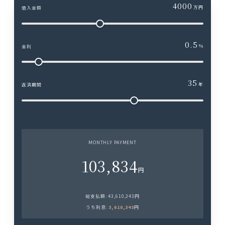
4000
万円
借入金額
0.5
%
金利
35
年
返済期間
MONTHLY PAYMENT
103,834
円
総支払額:
43,610,343
円
うち利息:
3,610,343
円