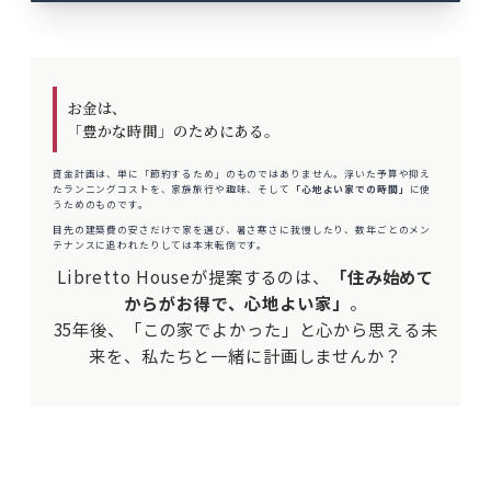
お金は、
「豊かな時間」のためにある。
資金計画は、単に「節約するため」のものではありません。
浮いた予算や抑え
たランニングコストを、家族旅行や趣味、
そして
「心地よい家での時間」
に使
うためのものです。
目先の建築費の安さだけで家を選び、暑さ寒さに我慢したり、
数年ごとのメン
テナンスに追われたりしては本末転倒です。
Libretto Houseが提案するのは、
「住み始めて
からがお得で、心地よい家」
。
35年後、「この家でよかった」と心から思える未
来を、
私たちと一緒に計画しませんか？