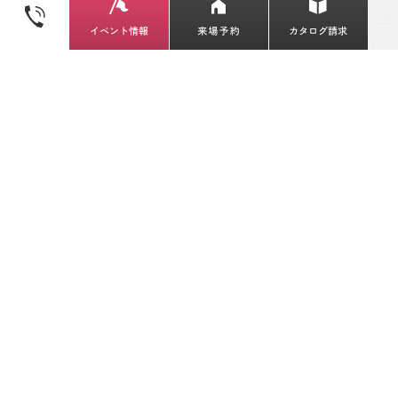
Libretto house / リブレットハウス
〒971-8122 福島県いわき市小名浜林城字柳町6-
2
TEL / 0120-298-480