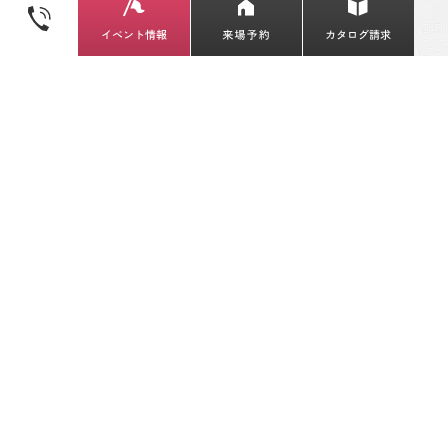
Libretto house / リブレットハウス
〒971-8122 福島県いわき市小名浜林城字柳町6-
2
TEL / 0120-298-480