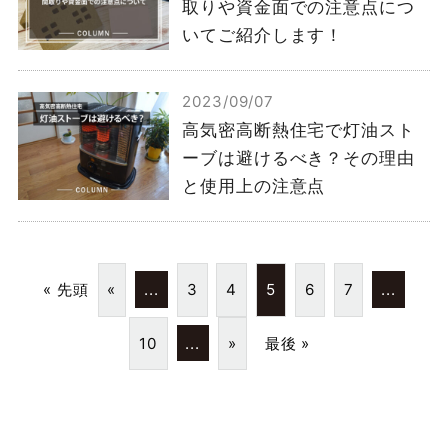
取りや資金面での注意点につ
いてご紹介します！
2023/09/07
高気密高断熱住宅で灯油スト
ーブは避けるべき？その理由
と使用上の注意点
« 先頭
«
...
3
4
5
6
7
...
10
...
»
最後 »