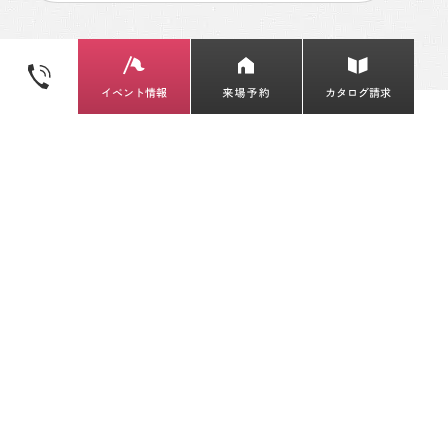
Libretto house / リブレットハウス
〒971-8122 福島県いわき市小名浜林城字柳町6-
2