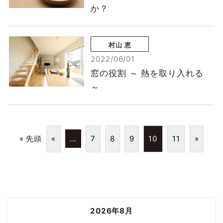
か？
村山 恵
2022/06/01
窓の役割 ～ 熱を取り入れる
～
« 先頭
«
...
7
8
9
10
11
»
2026年8月