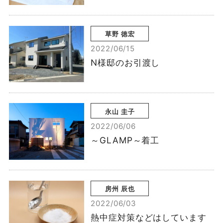
草野 徳宏
2022/06/15
N様邸のお引渡し
永山 圭子
2022/06/06
～GLAMP～着工
房州 辰也
2022/06/03
熱中症対策などはしています